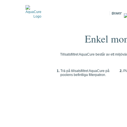
Enkel mont
Tillsatsfiltret AquaCure består av ett miljöv
1.
Trä på tillsatsfiltret AquaCure på
2.
Pla
poolens befintliga filterpatron.